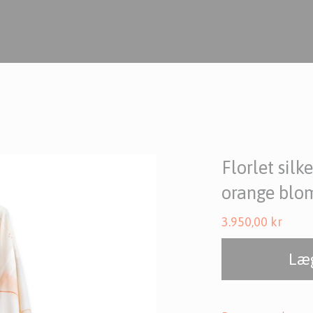
Florlet sil
orange blom
3.950,00
kr
Læg