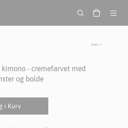
Next
ke kimono - cremefarvet med
ster og bolde
 i Kurv