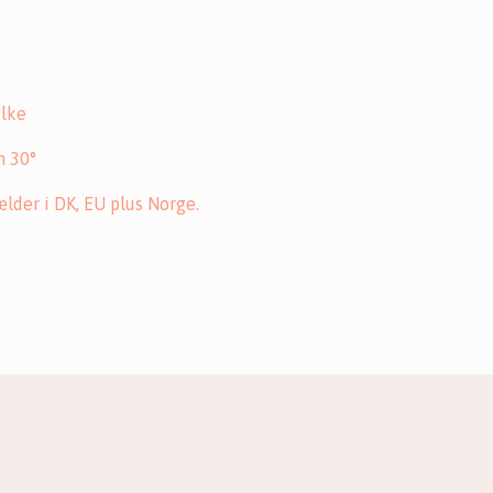
ilke
m 30°
ælder i DK, EU plus Norge.