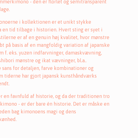
ommerkimono - den er florlet og semitransparent
dage.
onoerne i kollektionen er et unikt stykke
en tid tilbage i historien. Hvert sting er syet i
tilerne er af en genuin høj kvalitet, hvor mønstre
bt på basis af en mangfoldig variation af japanske
om f. eks. yuzen indfarvninger, damaskvævning,
hibori mønstre og ikat vævninger, bl.a..
 sans for detaljen, farve kombinationer og
m tiderne har gjort japansk kunsthåndværks
endt.
n favnfuld af historie, og da der traditionen tro
 kimono - er der bare én historie. Det er måske en
eden bag kimonoens magi og dens
kønhed.