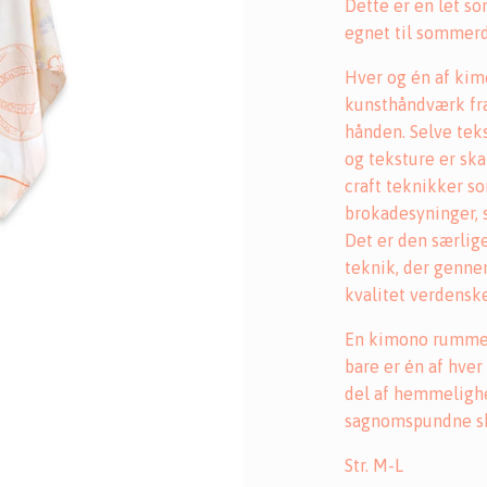
Dette er en let s
egnet til sommer
Hver og én af kim
kunsthåndværk fra 
hånden. Selve teks
og teksture er ska
craft teknikker s
brokadesyninger, s
Det er den særlige
teknik, der genne
kvalitet verdensk
En kimono rummer e
bare er én af hver
del af hemmeligh
sagnomspundne s
Str. M-L