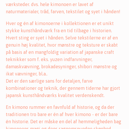
værksteder. dvs. hele kimonoen er lavet af
naturmaterialer, tråd, farven, tekstilet og syet i hånden!
Hver og én af kimonoerne i kollektionen er et unikt
stykke kunsthåndværk fra en tid tilbage i historien.
Hvert sting er syet i hånden. Selve tekstilerne er af en
genuin høj kvalitet, hvor mønstre og teksture er skabt
på basis af en mangfoldig variation af japanske craft
teknikker som f. eks. yuzen indfarvninger,
damaskvævning, brokadesyninger, shibori mønstre og
ikat vævninger, bl.a..
Det er den særlige sans for detaljen, farve
kombinationer og teknik, der gennem tiderne har gjort
japansk kunsthåndværks kvalitet verdenskendt.
En kimono rummer en favnfuld af historie, og da der
traditionen tro bare er én af hver kimono - er der bare
én historie. Det er måske en del af hemmeligheden bag
kimonoens magi og dens sagnomspundne skønhed.