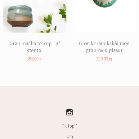
Grøn macha te kop - af
Grøn keramikskål med
stentøj
grøn-hvid glasur
395,00
kr
330,00
kr
Til top ^
Om