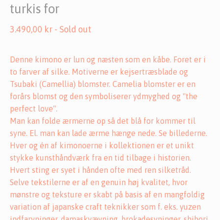
turkis for
3.490,00
kr
- Sold out
Denne kimono er lun og næsten som en kåbe. Foret er i
to farver af silke. Motiverne er kejsertræsblade og
Tsubaki (Camellia) blomster. Camelia blomster er en
forårs blomst og den symboliserer ydmyghed og "the
perfect love".
Man kan folde ærmerne op så det blå for kommer til
syne. El. man kan lade ærme hænge nede. Se billederne.
Hver og én af kimonoerne i kollektionen er et unikt
stykke kunsthåndværk fra en tid tilbage i historien.
Hvert sting er syet i hånden ofte med ren silketråd.
Selve tekstilerne er af en genuin høj kvalitet, hvor
mønstre og teksture er skabt på basis af en mangfoldig
variation af japanske craft teknikker som f. eks. yuzen
indfarvninger, damaskvævning, brokadesyninger, shibori